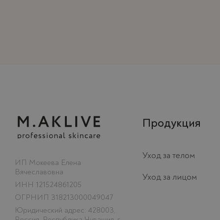
Продукция
Уход за телом
ИП Мокеева Елена
Вячеславовна
Уход за лицом
ИНН 121524861205
ОГРНИП 318213000049047
Юридический адрес: 428003,
Россия, Республика Чувашия, г.