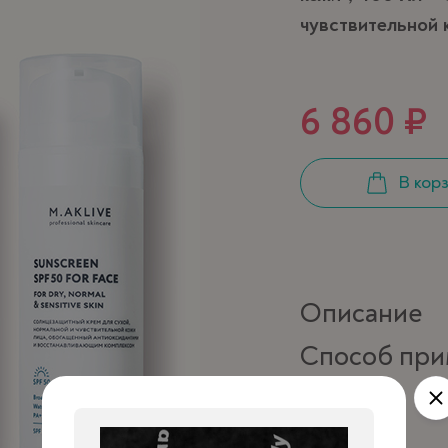
чувствительной 
6 860 ₽
В кор
Описание
Способ при