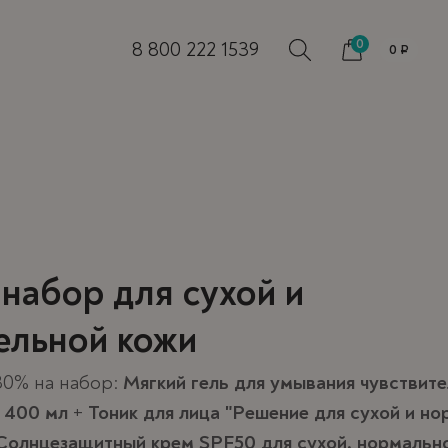
0
8 800 222 1539
0 ₽
метичка
метичка
метичка
Повязка на голову с
Повязка на голову с
Повязка на голову с
ндированная
ндированная
ндированная
логотипом
логотипом
логотипом
набор для сухой и
«»
«»
«»
ельной кожи
30% на набор:
Мягкий гель для умывания чувствите
, 400 мл
+
Тоник для лица "Решение для сухой и н
Солнцезащитный крем SPF50 для сухой, нормальн