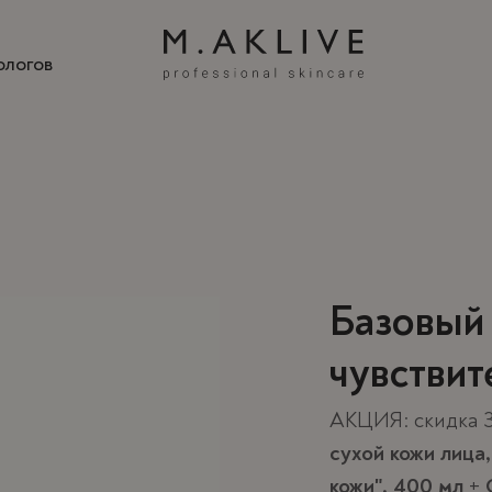
ологов
Кос
Кос
Кос
бре
бре
бре
Базовый 
«»
«»
«»
чувствит
АКЦИЯ: скидка 
сухой кожи лица
кожи", 400 мл
+