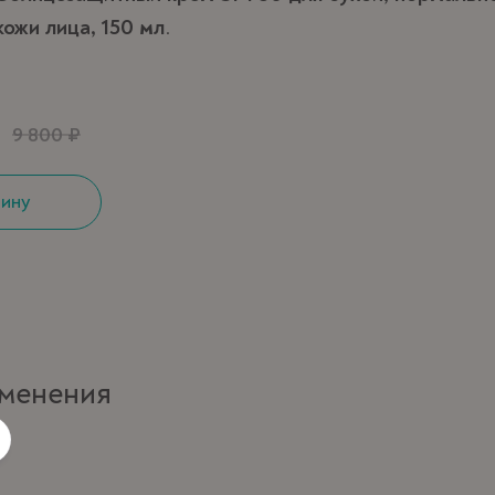
кожи лица, 150 мл
.
9 800 ₽
зину
менения