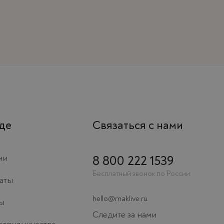
Privacy notice
де
Связаться с нами
ии
8 800 222 1539
Бесплатный звонок по России
аты
hello@maklive.ru
ы
Следите за нами