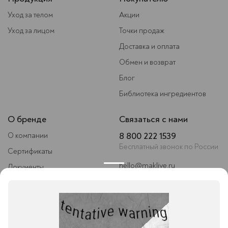
Уход за телом
Акции
Уход за лицом
Точки продаж
Доставка и оплата
Обмен и возврат
Блог
Библиотека ингредиентов
О бренде
Связаться с нами
8 800 222 1539
О компании
Бесплатный звонок по России
Сертификаты
hello@maklive.ru
Документы
Следите за нами
Условия сотрудничества
Контакты