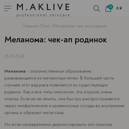
0
0 ₽
Главная
Блог
Меланома: чек-ап родинок
Меланома: чек-ап родинок
25.10.2024
Меланома
- злокачественное образование,
развивающееся из пигментных пятен. В большей части
случаев этот вид рака появляется из существующих
родинок. Как и все типы онкологии, эта опухоль очень
опасна. Если ее не лечить, она быстро распространяется
через лимфатические и кровеносные сосуды во внутренние
органы и образует метастазы.
Но если своевременно диагностировать это опасное