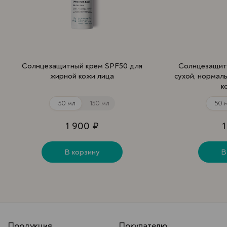
Солнцезащитный крем SPF50 для
Солнцезащит
жирной кожи лица
сухой, нормал
к
50 мл
150 мл
50 
1 900 ₽
В корзину
В
Продукция
Покупателю