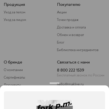
Продукция
Покупателю
Уход за телом
Акции
Уход за лицом
Точки продаж
Доставка и оплата
Обмен и возврат
Блог
Библиотека ингредиентов
Privacy notice
О бренде
Связаться с нами
8 800 222 1539
О компании
Бесплатный звонок по России
Сертификаты
hello@maklive.ru
Документы
Следите за нами
Условия сотрудничества
Контакты