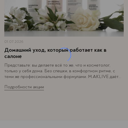
01.07.2026
Домашний уход, который работает как в
салоне
Представьте: вы делаете всё то же, что и косметолог,
только у себя дома. Без спешки, в комфортном ритме, с
теми же профессиональными формулами. M.AKLIVE даёт
такую возможность — и делает её ещё приятнее за счёт
Подробности акции
скидки 30%.