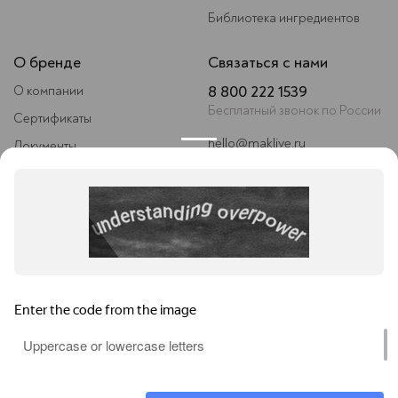
Библиотека ингредиентов
О бренде
Связаться с нами
8 800 222 1539
О компании
Бесплатный звонок по России
Сертификаты
hello@maklive.ru
Документы
Следите за нами
Условия сотрудничества
Контакты
ИП Мокеева Елена Вячеславовна
ИНН 121524861205
ОГРНИП 318213000049047
Юридический адрес: 428003, Россия, Республика Чувашия, г. Чебоксары,
И. П. Прокопьева 10, кв. 23