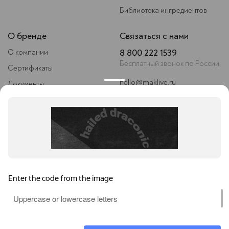
Библиотека ингредиентов
О бренде
Связаться с нами
8 800 222 1539
О компании
Бесплатный звонок по России
Сертификаты
hello@maklive.ru
Документы
Следите за нами
Условия сотрудничества
Контакты
ИП Мокеева Елена Вячеславовна
ИНН 121524861205
ОГРНИП 318213000049047
Юридический адрес: 428003, Россия, Республика Чувашия, г. Чебоксары,
И. П. Прокопьева 10, кв. 23