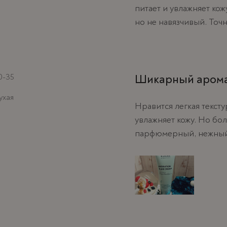
питает и увлажняет кож
но не навязчивый. Точ
0-35
Шикарный аром
ухая
Нравится легкая текст
увлажняет кожу. Но бол
парфюмерный, нежны