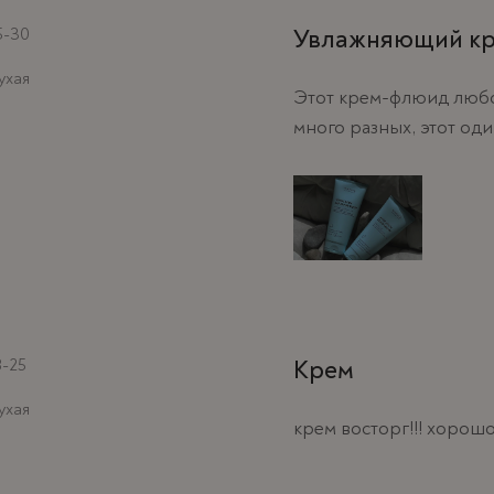
5-30
Увлажняющий к
ухая
Этот крем-флюид любов
много разных, этот один
8-25
Крем
ухая
крем восторг!!! хорошо