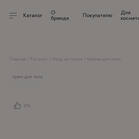
Тип вашей кожи
Условия сотрудничества
Доставка и оплата
О
Для
Каталог
Покупателю
бренде
космет
Обмен и возврат
Главная
Каталог
Уход за телом
Кремы для тела
крем для тела
273