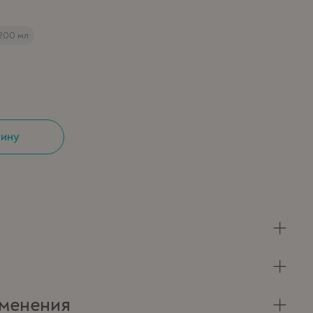
200 мл
зину
менения