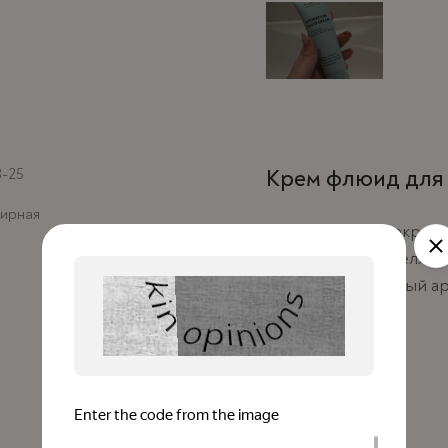
8-25
Крем флюид для 
ирная
Результат это прекрасн
хорошо распределяется
Оставляет приятный а