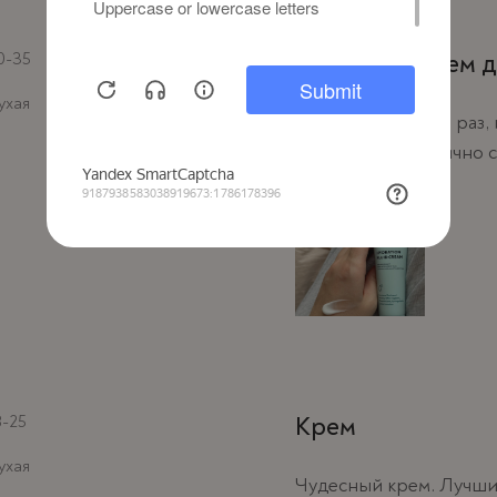
0-35
Любимый крем д
ухая
Беру уже который раз, 
течении дня. Отлично 
после него
8-25
Крем
ухая
Чудесный крем. Лучший