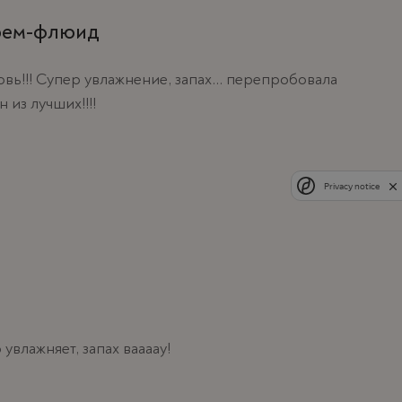
рем-флюид
ь!!! Супер увлажнение, запах... перепробовала
 из лучших!!!!
Privacy notice
 увлажняет, запах ваааау!