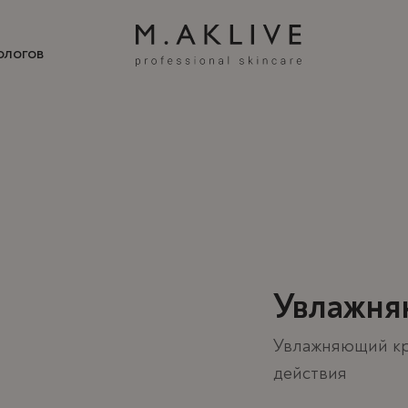
ологов
Кос
Кос
Кос
бре
бре
бре
«»
«»
«»
Увлажня
Увлажняющий кр
действия