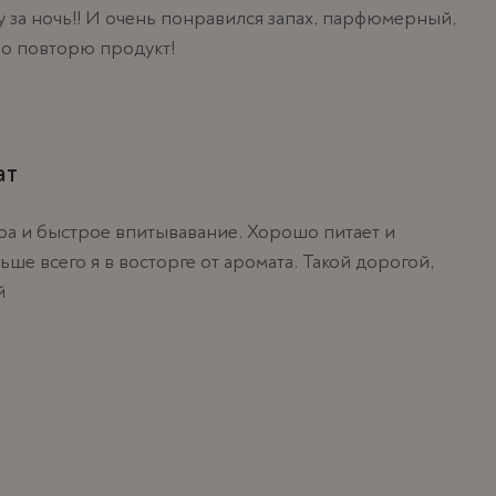
у за ночь!! И очень понравился запах, парфюмерный,
но повторю продукт!
ат
ура и быстрое впитывавание. Хорошо питает и
ьше всего я в восторге от аромата. Такой дорогой,
й